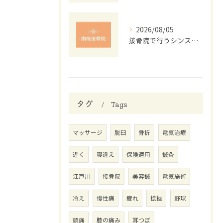
2026/08/05
接骨院で行うシンスプリント運動療法の効果
タグ
Tags
マッサージ
脱臼
骨折
電気治療
近く
寝違え
保険適用
鍼灸
江戸川
接骨院
美容鍼
電気施術
冷え
慢性痛
疲れ
捻挫
野球
頭痛
膝の痛み
耳つぼ