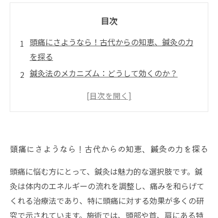
目次
頭痛にさようなら！古代からの知恵、鍼灸の力
を探る
鍼灸法のメカニズム：どうして効くのか？
接骨院での具体的な施術方法とは？
鍼灸によるリラクゼーション効果に迫る
薬に頼らない頭痛改善：自然療法としての鍼灸
成功体験：鍼灸で頭痛が改善された患者の声
頭痛にさようなら！古代からの知恵、鍼灸の力を探る
さあ、あなたも試そう！鍼灸で快適な生活を手
に入れよう
頭痛に悩む方にとって、鍼灸は魅力的な選択肢です。鍼
灸は体内のエネルギーの流れを調整し、痛みを和らげて
くれる治療法であり、特に頭痛に対する効果が多くの研
究で示されています。施術では、頭部や首、肩にある特