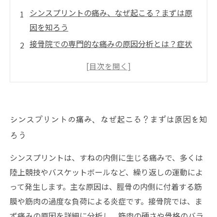
シンスプリントの痛み、なぜ起こる？まずは原
因を知ろう
接骨院での専門的な痛みの原因分析とは？症状
の見極め方
痛み改善に向けた接骨院の施術方法を徹底解説
治療だけじゃない！日常生活でできるシンスプ
リントの予防法
シンスプリントの痛み、なぜ起こる？まずは原因を知
接骨院のサポートで痛みを克服！快適な運動生
ろう
活を取り戻すまでの道のり
自宅でできるシンスプリントケアとストレッチ
シンスプリントは、すねの内側に生じる痛みで、多くは
のポイント
陸上競技やバスケットボールなど、繰り返しの運動によ
って発生します。主な原因は、脛骨の内側に付着する筋
膜や筋肉の過度な負荷による炎症です。接骨院では、ま
ず痛みの原因を詳細に分析し、筋肉の硬さや骨格のバラ