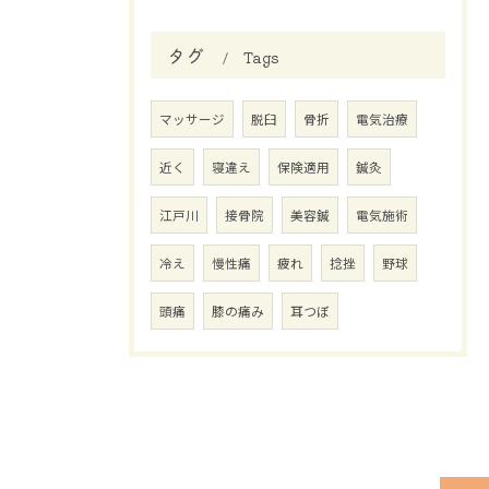
タグ
Tags
マッサージ
脱臼
骨折
電気治療
近く
寝違え
保険適用
鍼灸
江戸川
接骨院
美容鍼
電気施術
冷え
慢性痛
疲れ
捻挫
野球
頭痛
膝の痛み
耳つぼ