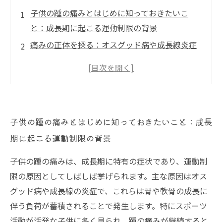
子供の踵の痛みとはじめに知っておきたいこ
と：成長期に起こる運動制限の背景
痛みの正体を探る：オスグッド病や成長線炎症
が子供の踵に与える影響
日常生活と運動への影響：踵の痛みが及ぼす子
供の運動制限とは
接骨院での治療とケア：具体的な対策方法で痛
子供の踵の痛みとはじめに知っておきたいこと：成長
みを軽減する秘訣
期に起こる運動制限の背景
早期対応の重要性と今後の健康維持：子供の踵
の痛みを乗り越えるために
子供の踵の痛みは、成長期に特有の症状であり、運動制
踵の痛みで悩む親御さんへのアドバイス：正し
限の原因としてしばしば挙げられます。主な原因はオス
い知識とケアのポイント
グッド病や成長線の炎症で、これらは骨や軟骨の成長に
子供の健やかな成長を支えるために：踵痛みと
伴う負荷が蓄積されることで発生します。特にスポーツ
運動制限の理解と対策まとめ
活動が活発な子供に多く見られ、踵の痛みが継続すると