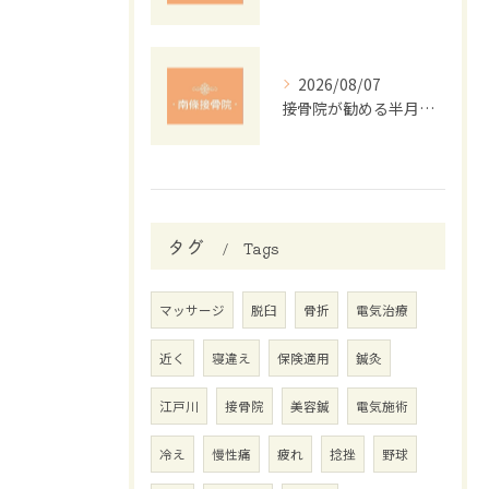
2026/08/07
接骨院が勧める半月板損傷の運動法
タグ
Tags
マッサージ
脱臼
骨折
電気治療
近く
寝違え
保険適用
鍼灸
江戸川
接骨院
美容鍼
電気施術
冷え
慢性痛
疲れ
捻挫
野球